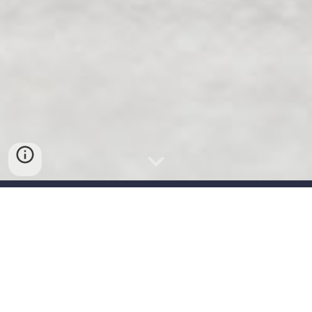
Footwork Dist
- ведущая Российская компания,
в индустрии активных видов спорта. Мы
разрабатываем, производим и распространяем
товары для скейтбординга, одежду, и
аксессуары. Наши бренды олицетворяют
повседневный образ жизни для молодых